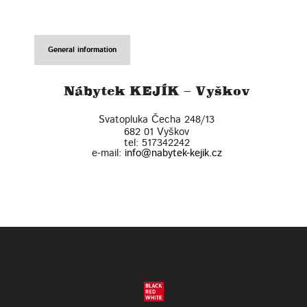
General information
Nábytek KEJÍK – Vyškov
Svatopluka Čecha 248/13
682 01
Vyškov
tel:
517342242
e-mail:
info@nabytek-kejik.cz
Leaflet
| ©
OpenStreetMap
contributors
+
−