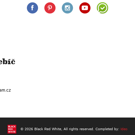
ebíč
+
−
am.cz
© 2026 Black Red White,
All rights reserved.
Completed by:
Ideo