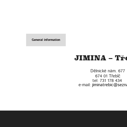
General information
JIMINA – Tř
Dělnické nám. 677
674 01
Třebíč
tel:
731 178 434
e-mail:
jiminatrebic@sezn